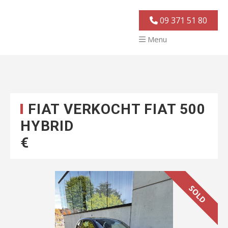
09 371 51 80
Menu
FIAT VERKOCHT FIAT 500
HYBRID
€
Vorige
Volgende
SOLD