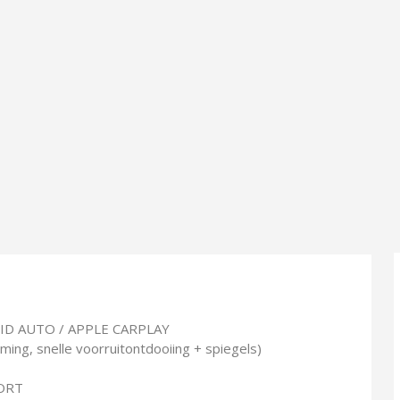
OID AUTO / APPLE CARPLAY
g, snelle voorruitontdooiing + spiegels)
ORT