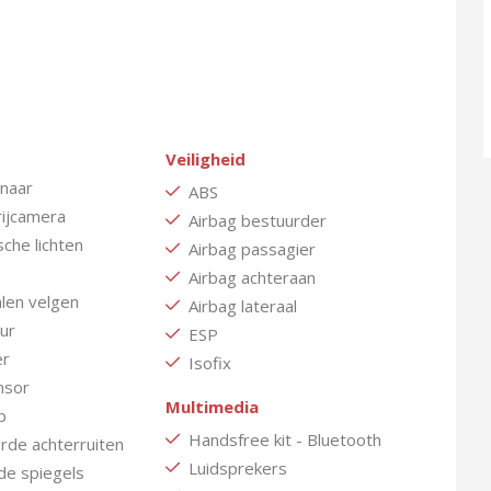
Veiligheid
enaar
ABS
rijcamera
Airbag bestuurder
che lichten
Airbag passagier
Airbag achteraan
len velgen
Airbag lateraal
ur
ESP
er
Isofix
nsor
Multimedia
p
Handsfree kit - Bluetooth
rde achterruiten
Luidsprekers
e spiegels