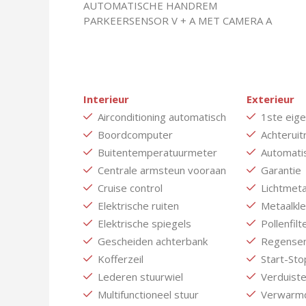
AUTOMATISCHE HANDREM
PARKEERSENSOR V + A MET CAMERA A
Interieur
Exterieur
Airconditioning automatisch
1ste eig
Boordcomputer
Achteruit
Buitentemperatuurmeter
Automatis
Centrale armsteun vooraan
Garantie
Cruise control
Lichtmeta
Elektrische ruiten
Metaalkle
Elektrische spiegels
Pollenfilt
Gescheiden achterbank
Regense
Kofferzeil
Start-Sto
Lederen stuurwiel
Verduiste
Multifunctioneel stuur
Verwarmd